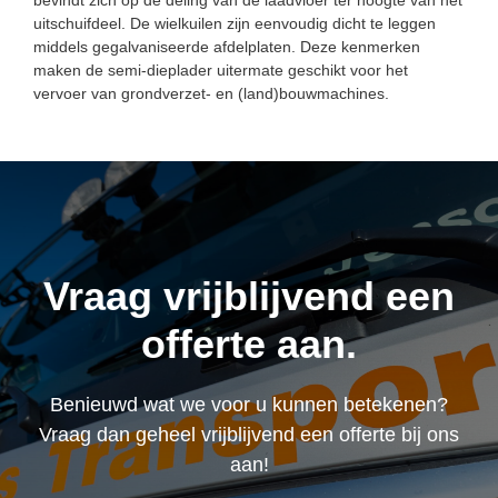
bevindt zich op de deling van de laadvloer ter hoogte van het
uitschuifdeel. De wielkuilen zijn eenvoudig dicht te leggen
middels gegalvaniseerde afdelplaten. Deze kenmerken
maken de semi-dieplader uitermate geschikt voor het
vervoer van grondverzet- en (land)bouwmachines.
Vraag vrijblijvend een
offerte aan.
Benieuwd wat we voor u kunnen betekenen?
Vraag dan geheel vrijblijvend een offerte bij ons
aan!