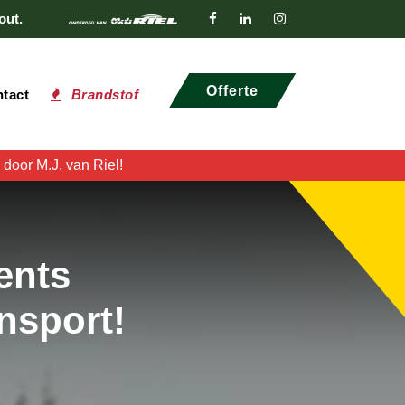
out.
Offerte
tact
Brandstof
door M.J. van Riel!
ents
nsport!