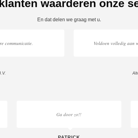
klanten waarderen onze se
En dat delen we graag met u.
ere communicatie.
Voldoen volledig aan w
B.V.
Al
Ga door zo!!
PATRICK