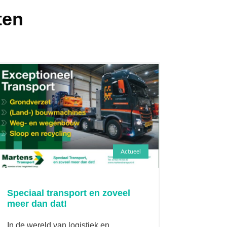
ten
Actueel
Speciaal transport en zoveel
meer dan dat!
In de wereld van logistiek en