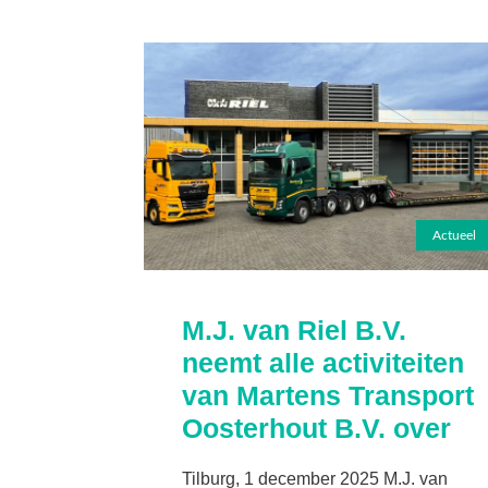
Actueel
M.J. van Riel B.V.
neemt alle activiteiten
van Martens Transport
Oosterhout B.V. over
Tilburg, 1 december 2025 M.J. van