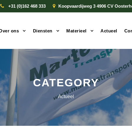
+31 (0)162 468 333
Koopvaardijweg 3 4906 CV Oosterh
Over ons
Diensten
Materieel
Actueel
Con
CATEGORY
Actueel