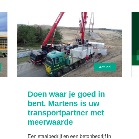
Actueel
Doen waar je goed in
bent, Martens is uw
transportpartner met
meerwaarde
Een staalbedrijf en een betonbedrijf in