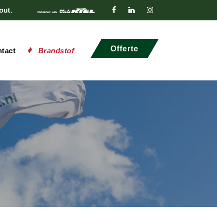
out.
Offerte
tact
Brandstof